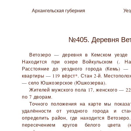
Архангельская губерния
Уе
№405. Деревня Ве
Ветозеро — деревня в Кемском уезде А
Находится при озере Войкульском (. На
Расстояние до уездного города (Кемь) — 
квартиры — 119 вёрст*. Стан 2-й. Местопол
— село Юшкозерское (Юшкозерва).
Жителей мужского пола 17, женского — 22.
по 7 дворам.
Точного положения на карте мы показа
удалённости от уездного города и ста
определить район, где находится Ветозеро
пересечением кругов белого цвета (