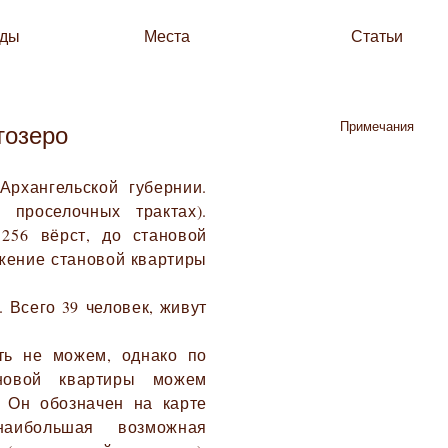
зды
Места
Статьи
Примечания
тозеро
рхангельской губернии.
 проселочных трактах).
256 вёрст, до становой
ожение становой квартиры
 Всего 39 человек, живут
ть не можем, однако по
новой квартиры можем
. Он обозначен на карте
наибольшая возможная