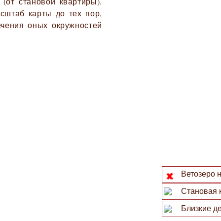
 (от становой квартиры).
сштаб карты до тех пор,
ечения оных окружностей
Ветозеро н
Становая 
Близкие де