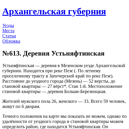
Архангельская губерния
Уезды
Места
Статьи
Обложка
№613. Деревня Устьняфтинская
Устьняфтинская — деревня в Мезенском уезде Архангельской
губернии. Находится при реке Пезе (. По летнему
проселочному тракту в Запечерский край по реке Пезе).
Расстояние до уездного города (Мезень) — 52 версты, до
становой квартиры — 27 вёрст*. Стан 1-й. Местоположение
становой квартиры — деревня Больше-Березницкая.
Жителей мужского пола 26, женского — 33. Всего 59 человек,
живут по 6 дворам.
Точного положения на карте мы показать не можем, однако по
удалённости от уездного города и становой квартиры можем
определить район, где находится Устьняфтинская. Он