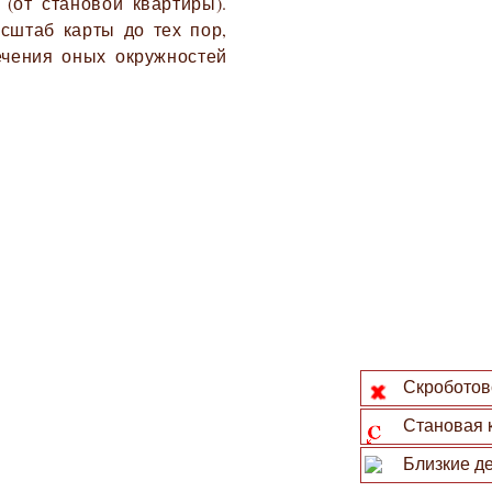
 (от становой квартиры).
сштаб карты до тех пор,
ечения оных окружностей
Скроботовс
Становая 
Близкие де