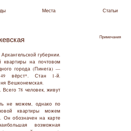
зды
Места
Статьи
Примечания
жевская
Архангельской губернии.
й квартиры на почтовом
дного города (Пинега) —
9 вёрст*. Стан 1-й.
вня Вешконемская.
 Всего 78 человек, живут
ть не можем, однако по
новой квартиры можем
. Он обозначен на карте
наибольшая возможная