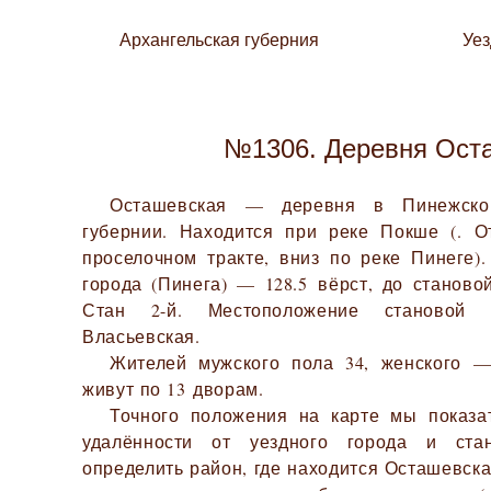
Архангельская губерния
Уе
№1306. Деревня Ост
Осташевская — деревня в Пинежском
губернии. Находится при реке Покше (. О
проселочном тракте, вниз по реке Пинеге).
города (Пинега) — 128.5 вёрст, до станово
Стан 2-й. Местоположение становой
Власьевская.
Жителей мужского пола 34, женского —
живут по 13 дворам.
Точного положения на карте мы показа
удалённости от уездного города и ста
определить район, где находится Осташевска