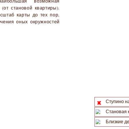
наибольшая возможная
 (от становой квартиры).
сштаб карты до тех пор,
ечения оных окружностей
Ступино на
Становая 
Близкие де