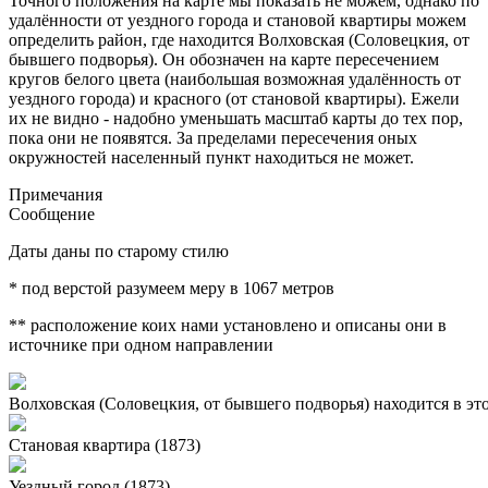
Точного положения на карте мы показать не можем, однако по
удалённости от уездного города и становой квартиры можем
определить район, где находится Волховская (Соловецкия, от
бывшего подворья). Он обозначен на карте пересечением
кругов белого цвета (наибольшая возможная удалённость от
уездного города) и красного (от становой квартиры). Ежели
их не видно - надобно уменьшать масштаб карты до тех пор,
пока они не появятся. За пределами пересечения оных
окружностей населенный пункт находиться не может.
Примечания
Сообщение
Даты даны по старому стилю
* под верстой разумеем меру в 1067 метров
** расположение коих нами установлено и описаны они в
источнике при одном направлении
Волховская (Соловецкия, от бывшего подворья) находится в эт
Становая квартира (1873)
Уездный город (1873)