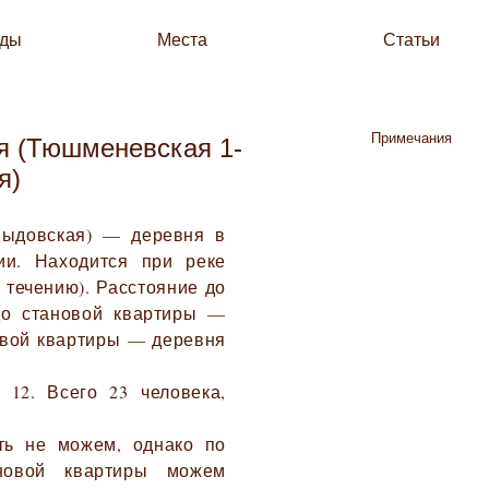
зды
Места
Статьи
Примечания
я (Тюшменевская 1-
я)
выдовская) — деревня в
ии. Находится при реке
ё течению). Расстояние до
до становой квартиры —
овой квартиры — деревня
 12. Всего 23 человека,
ть не можем, однако по
новой квартиры можем