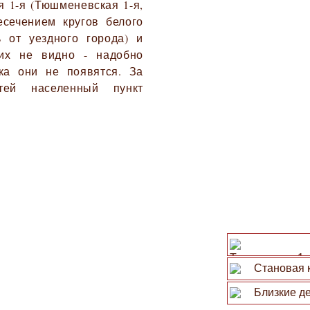
я 1-я (Тюшменевская 1-я,
есечением кругов белого
 от уездного города) и
 их не видно - надобно
ка они не появятся. За
тей населенный пункт
Тюмменская 1-я
Становая 
Близкие де