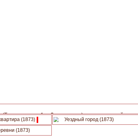
 (Тюшменевская 1-я, Давыдовская) находится в этой точке
квартира (1873)
Уездный город (1873)
ревни (1873)