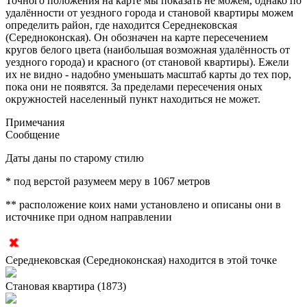
Точного положения на карте мы показать не можем, однако по
удалённости от уездного города и становой квартиры можем
определить район, где находится Середнековская
(Середноконская). Он обозначен на карте пересечением
кругов белого цвета (наибольшая возможная удалённость от
уездного города) и красного (от становой квартиры). Ежели
их не видно - надобно уменьшать масштаб карты до тех пор,
пока они не появятся. За пределами пересечения оных
окружностей населенный пункт находиться не может.
Примечания
Сообщение
Даты даны по старому стилю
* под верстой разумеем меру в 1067 метров
** расположение коих нами установлено и описаны они в
источнике при одном направлении
Середнековская (Середноконская) находится в этой точке
Становая квартира (1873)