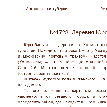
Архангельская губерния
Уе
№1728. Деревня Юр
Юрсобицкая — деревня в Холмогорско
губернии. Находится при реке Емце (. Межд
и московским почтовым трактом). Расстоя
(Холмогоры) — 101.75 вёрст, до становой 
Стан 2-й. Местоположение становой кв
(острог, деревня Емецкая).
Жителей мужского пола 9, женского — 8.
по 3 дворам.
Точного положения на карте мы показа
удалённости от уездного города и ста
определить район, где находится Юрсобицка