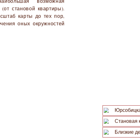
наибольшая возможная
 (от становой квартиры).
сштаб карты до тех пор,
ечения оных окружностей
Юрсобицка
Становая 
Близкие де