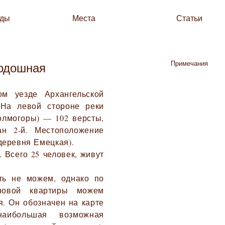
зды
Места
Статьи
Примечания
одошная
м уезде Архангельской
 На левой стороне реки
Холмогоры) — 102 версты,
н 2-й. Местоположение
деревня Емецкая).
 Всего 25 человек, живут
ть не можем, однако по
новой квартиры можем
я. Он обозначен на карте
наибольшая возможная