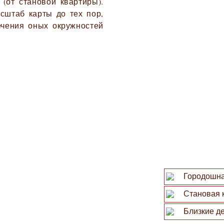
 (от становой квартиры).
сштаб карты до тех пор,
ечения оных окружностей
Городошна
Становая 
Близкие де