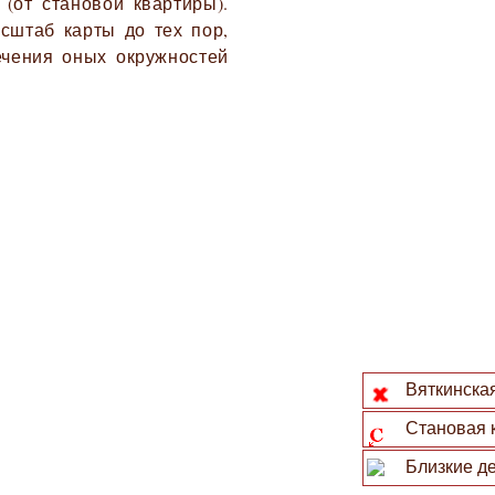
 (от становой квартиры).
сштаб карты до тех пор,
ечения оных окружностей
Вяткинская
Становая 
Близкие де