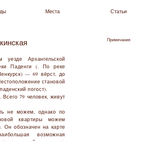
зды
Места
Статьи
Примечания
кинская
 уезде Архангельской
еки Паденги (. По реке
Шенкурск) — 69 вёрст, до
 Местоположение становой
аденский погост).
 Всего 79 человек, живут
ть не можем, однако по
новой квартиры можем
я. Он обозначен на карте
наибольшая возможная