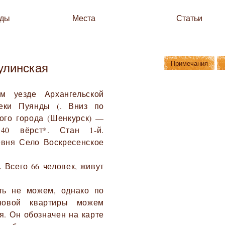
зды
Места
Статьи
Примечания
улинская
м уезде Архангельской
реки Пуянды (. Вниз по
ого города (Шенкурск) —
0 вёрст*. Стан 1-й.
вня Село Воскресенское
 Всего 66 человек, живут
ть не можем, однако по
новой квартиры можем
я. Он обозначен на карте