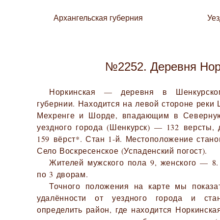
Архангельская губерния
Уе
№2252. Деревня Нор
Норкинская — деревня в Шенкурском
губернии. Находится на левой стороне реки 
Мехренге и Шорде, впадающим в Северную
уездного города (Шенкурск) — 132 версты,
159 вёрст*. Стан 1-й. Местоположение стан
Село Воскресенское (Успаденский погост).
Жителей мужского пола 9, женского — 8.
по 3 дворам.
Точного положения на карте мы показа
удалённости от уездного города и ста
определить район, где находится Норкинска