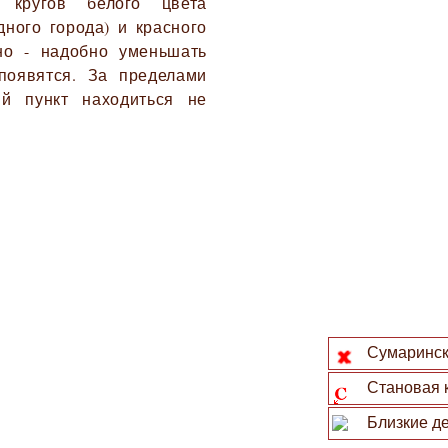
 кругов белого цвета
ного города) и красного
но - надобно уменьшать
появятся. За пределами
ый пункт находиться не
Сумаринск
Становая 
Близкие де