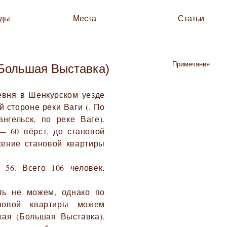
зды
Места
Статьи
Примечания
Большая Выставка)
евня в Шенкурском уезде
 стороне реки Ваги (. По
нгельск, по реке Ваге).
— 60 вёрст, до становой
жение становой квартиры
 56. Всего 106 человек,
ть не можем, однако по
новой квартиры можем
кая (Большая Выставка).