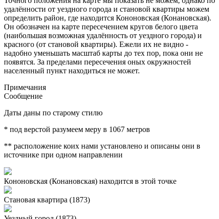
Точного положения на карте мы показать не можем, однако по
удалённости от уездного города и становой квартиры можем
определить район, где находится Кононовская (Конановская).
Он обозначен на карте пересечением кругов белого цвета
(наибольшая возможная удалённость от уездного города) и
красного (от становой квартиры). Ежели их не видно -
надобно уменьшать масштаб карты до тех пор, пока они не
появятся. За пределами пересечения оных окружностей
населенный пункт находиться не может.
Примечания
Сообщение
Даты даны по старому стилю
* под верстой разумеем меру в 1067 метров
** расположение коих нами установлено и описаны они в
источнике при одном направлении
Кононовская (Конановская) находится в этой точке
Становая квартира (1873)
Уездный город (1873)